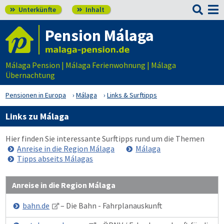

Unterkünfte
Inhalt


Pension Málaga
Málaga Pension | Málaga Ferienwohnung | Málaga
Übernachtung
Pensionen in Europa
Málaga
Links & Surftipps
Links zu Málaga
Hier finden Sie interessante Surftipps rund um die Themen
Anreise in die Region Málaga
Málaga
Tipps abseits Málagas
Anreise in die Region Málaga
bahn.de
– Die Bahn - Fahrplanauskunft