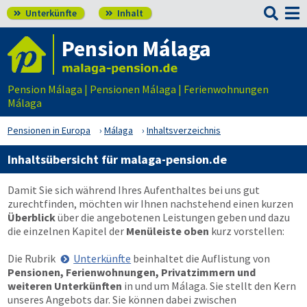

Unterkünfte
Inhalt


Pension Málaga
Pension Málaga | Pensionen Málaga | Ferienwohnungen
Málaga
Pensionen in Europa
Málaga
Inhaltsverzeichnis
Inhaltsübersicht für malaga-pension.de
Damit Sie sich während Ihres Aufenthaltes bei uns gut
zurechtfinden, möchten wir Ihnen nachstehend einen kurzen
Überblick
über die angebotenen Leistungen geben und dazu
die einzelnen Kapitel der
Menüleiste oben
kurz vorstellen:
Die Rubrik
Unterkünfte
beinhaltet die Auflistung von
Pensionen, Ferienwohnungen, Privatzimmern und
weiteren Unterkünften
in und um Málaga. Sie stellt den Kern
unseres Angebots dar. Sie können dabei zwischen