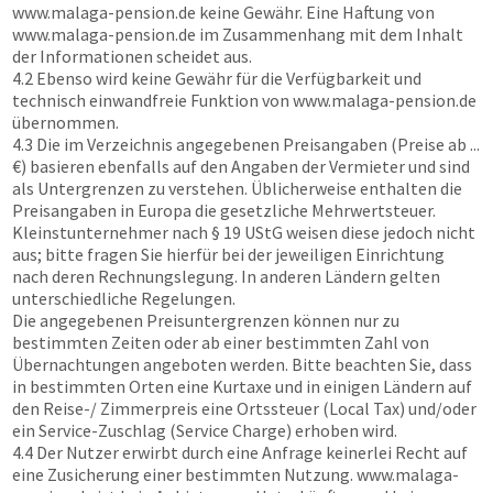
www.malaga-pension.de
keine Gewähr. Eine Haftung von
www.malaga-pension.de
im Zusammenhang mit dem Inhalt
der Informationen scheidet aus.
4.2 Ebenso wird keine Gewähr für die Verfügbarkeit und
technisch einwandfreie Funktion von
www.malaga-pension.de
übernommen.
4.3 Die im Verzeichnis angegebenen Preisangaben (Preise ab ...
€) basieren ebenfalls auf den Angaben der Vermieter und sind
als Untergrenzen zu verstehen. Üblicherweise enthalten die
Preisangaben in Europa die gesetzliche Mehrwertsteuer.
Kleinstunternehmer nach § 19 UStG weisen diese jedoch nicht
aus; bitte fragen Sie hierfür bei der jeweiligen Einrichtung
nach deren Rechnungslegung. In anderen Ländern gelten
unterschiedliche Regelungen.
Die angegebenen Preisuntergrenzen können nur zu
bestimmten Zeiten oder ab einer bestimmten Zahl von
Übernachtungen angeboten werden. Bitte beachten Sie, dass
in bestimmten Orten eine Kurtaxe und in einigen Ländern auf
den Reise-/ Zimmerpreis eine Ortssteuer (Local Tax) und/oder
ein Service-Zuschlag (Service Charge) erhoben wird.
4.4 Der Nutzer erwirbt durch eine Anfrage keinerlei Recht auf
eine Zusicherung einer bestimmten Nutzung.
www.malaga-