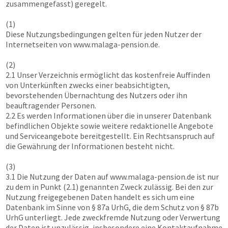
zusammengefasst) geregelt.
(1)
Diese Nutzungsbedingungen gelten für jeden Nutzer der
Internetseiten von
www.malaga-pension.de
.
(2)
2.1 Unser Verzeichnis ermöglicht das kostenfreie Auffinden
von Unterkünften zwecks einer beabsichtigten,
bevorstehenden Übernachtung des Nutzers oder ihn
beauftragender Personen.
2.2 Es werden Informationen über die in unserer Datenbank
befindlichen Objekte sowie weitere redaktionelle Angebote
und Serviceangebote bereitgestellt. Ein Rechtsanspruch auf
die Gewährung der Informationen besteht nicht.
(3)
3.1 Die Nutzung der Daten auf
www.malaga-pension.de
ist nur
zu dem in Punkt (2.1) genannten Zweck zulässig. Bei den zur
Nutzung freigegebenen Daten handelt es sich um eine
Datenbank im Sinne von § 87a UrhG, die dem Schutz von § 87b
UrhG unterliegt. Jede zweckfremde Nutzung oder Verwertung
der Daten ist unzulässig, insbesondere eine Kontaktaufnahme