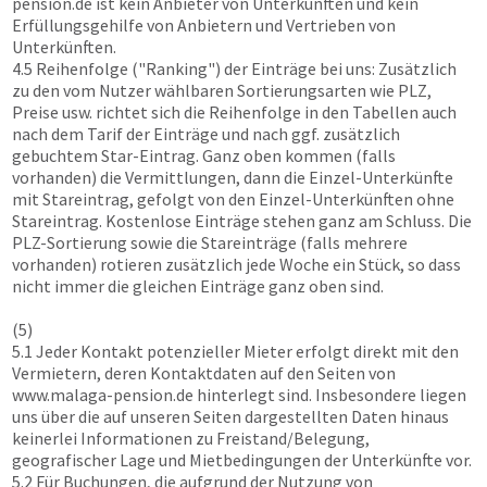
pension.de
ist kein Anbieter von Unterkünften und kein
Erfüllungsgehilfe von Anbietern und Vertrieben von
Unterkünften.
4.5 Reihenfolge ("Ranking") der Einträge bei uns: Zusätzlich
zu den vom Nutzer wählbaren Sortierungsarten wie PLZ,
Preise usw. richtet sich die Reihenfolge in den Tabellen auch
nach dem Tarif der Einträge und nach ggf. zusätzlich
gebuchtem Star-Eintrag. Ganz oben kommen (falls
vorhanden) die Vermittlungen, dann die Einzel-Unterkünfte
mit Stareintrag, gefolgt von den Einzel-Unterkünften ohne
Stareintrag. Kostenlose Einträge stehen ganz am Schluss. Die
PLZ-Sortierung sowie die Stareinträge (falls mehrere
vorhanden) rotieren zusätzlich jede Woche ein Stück, so dass
nicht immer die gleichen Einträge ganz oben sind.
(5)
5.1 Jeder Kontakt potenzieller Mieter erfolgt direkt mit den
Vermietern, deren Kontaktdaten auf den Seiten von
www.malaga-pension.de
hinterlegt sind. Insbesondere liegen
uns über die auf unseren Seiten dargestellten Daten hinaus
keinerlei Informationen zu Freistand/Belegung,
geografischer Lage und Mietbedingungen der Unterkünfte vor.
5.2 Für Buchungen, die aufgrund der Nutzung von