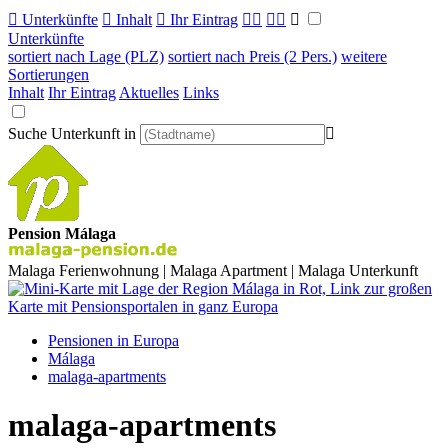

Unterkünfte

Inhalt

Ihr Eintrag



Unterkünfte
sortiert nach Lage (PLZ)
sortiert nach Preis (2 Pers.)
weitere
Sortierungen
Inhalt
Ihr Eintrag
Aktuelles
Links
Suche Unterkunft in

Pension Málaga
Malaga Ferienwohnung | Malaga Apartment | Malaga Unterkunft
Pensionen in Europa
Málaga
malaga-apartments
malaga-apartments